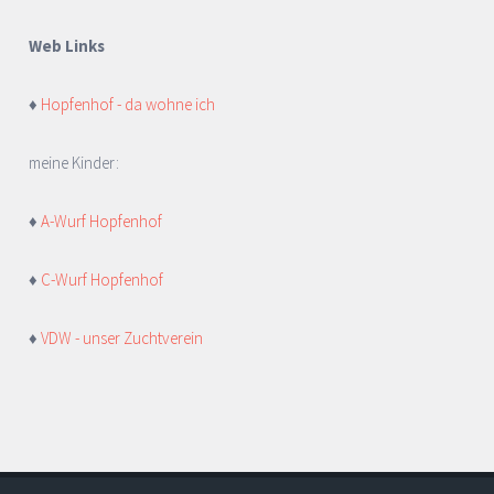
Web Links
♦
Hopfenhof - da wohne ich
meine Kinder:
♦
A-Wurf Hopfenhof
♦
C-Wurf Hopfenhof
♦
VDW - unser Zuchtverein