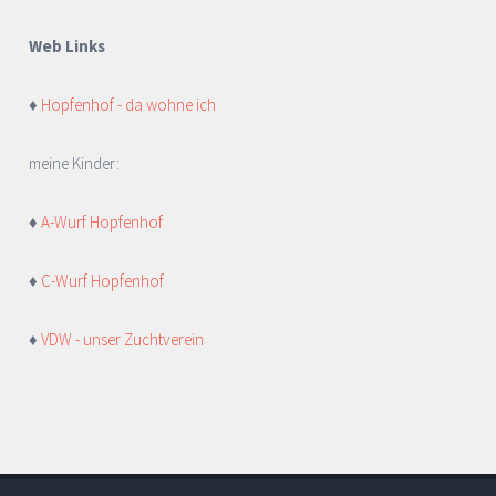
Web Links
♦
Hopfenhof - da wohne ich
meine Kinder:
♦
A-Wurf Hopfenhof
♦
C-Wurf Hopfenhof
♦
VDW - unser Zuchtverein