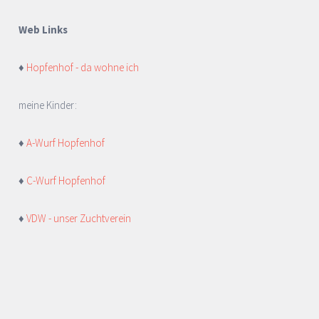
Web Links
♦
Hopfenhof - da wohne ich
meine Kinder:
♦
A-Wurf Hopfenhof
♦
C-Wurf Hopfenhof
♦
VDW - unser Zuchtverein