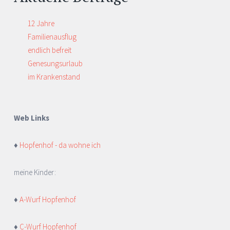
12 Jahre
Familienausflug
endlich befreit
Genesungsurlaub
im Krankenstand
Web Links
♦
Hopfenhof - da wohne ich
meine Kinder:
♦
A-Wurf Hopfenhof
♦
C-Wurf Hopfenhof